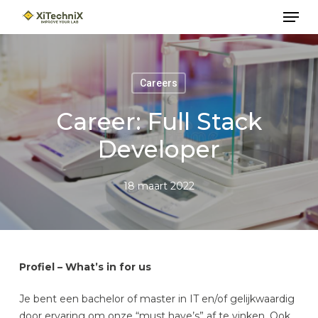
Skip
Men
to
main
Close
content
Menu
Careers
Career: Full Stack
Developer
18 maart 2022
Profiel – What’s in for us
Je bent een bachelor of master in IT en/of gelijkwaardig
door ervaring om onze “must have’s” af te vinken. Ook